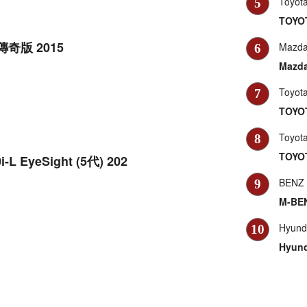
Toyot
5
TOYOT
6 傳奇版 2015
Mazd
6
Mazda
Toyot
7
TOYOT
Toyot
8
TOYOT
i-L EyeSight (5代) 202
BENZ
9
M-BEN
Hyund
10
Hyund