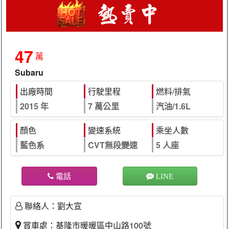
47
萬
Subaru
出廠時間
行駛里程
燃料/排氣
2015 年
7 萬公里
汽油/1.6L
顏色
變速系統
乘坐人數
藍色系
CVT無段變速
5 人座
電話
LINE
聯絡人：劉大宣
賞車處：基隆市暖暖區中山路100號