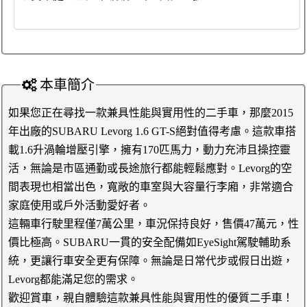
本車簡介
如果您正在尋找一款兼具性能與實用性的二手車，那麼2015
年出廠的SUBARU Levorg 1.6 GT-S絕對值得考慮。這款車搭
載1.6升渦輪增壓引擎，擁有170匹馬力，動力充沛且操控靈
活，無論是市區通勤或長途旅行都能輕鬆應對。Levorg的空
間表現也相當出色，寬敞的車室與大容量行李廂，非常適合
家庭使用或戶外活動愛好者。
這輛車行駛里程僅7萬公里，車況保持良好，售價47萬元，性
價比極高。SUBARU一貫的安全配備如EyeSight駕駛輔助系
統，更讓行車安全更有保障。無論是日常代步或假日出遊，
Levorg都能滿足您的需求。
歡迎賞車，親自體驗這款兼具性能與實用性的優質二手車！