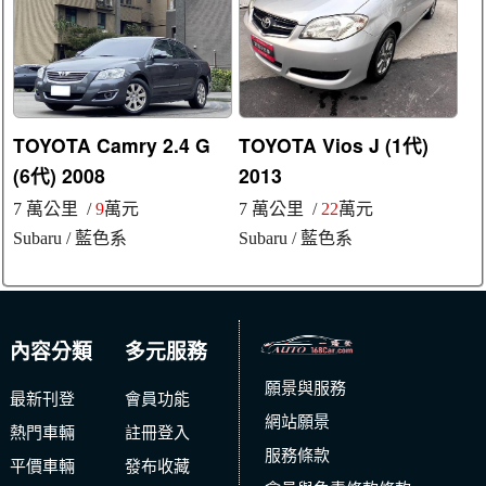
TOYOTA Camry 2.4 G
TOYOTA Vios J (1代)
(6代) 2008
2013
7 萬公里 /
9
萬元
7 萬公里 /
22
萬元
Subaru
/ 藍色系
Subaru
/ 藍色系
內容分類
多元服務
願景與服務
最新刊登
會員功能
網站願景
熱門車輛
註冊登入
服務條款
平價車輛
發布收藏