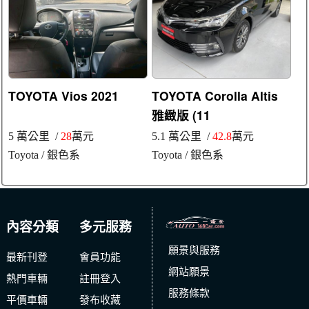
TOYOTA Vios 2021
TOYOTA Corolla Altis
雅緻版 (11
5 萬公里 /
28
萬元
5.1 萬公里 /
42.8
萬元
Toyota
/ 銀色系
Toyota
/ 銀色系
內容分類
多元服務
願景與服務
最新刊登
會員功能
網站願景
熱門車輛
註冊登入
服務條款
平價車輛
發布收藏