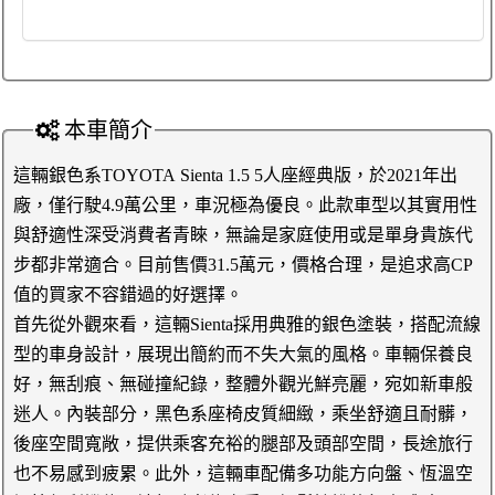
本車簡介
這輛銀色系TOYOTA Sienta 1.5 5人座經典版，於2021年出
廠，僅行駛4.9萬公里，車況極為優良。此款車型以其實用性
與舒適性深受消費者青睞，無論是家庭使用或是單身貴族代
步都非常適合。目前售價31.5萬元，價格合理，是追求高CP
值的買家不容錯過的好選擇。
首先從外觀來看，這輛Sienta採用典雅的銀色塗裝，搭配流線
型的車身設計，展現出簡約而不失大氣的風格。車輛保養良
好，無刮痕、無碰撞紀錄，整體外觀光鮮亮麗，宛如新車般
迷人。內裝部分，黑色系座椅皮質細緻，乘坐舒適且耐髒，
後座空間寬敞，提供乘客充裕的腿部及頭部空間，長途旅行
也不易感到疲累。此外，這輛車配備多功能方向盤、恆溫空