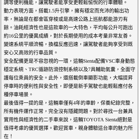
調等便利機能，讓駕駛者能享受更輕鬆愉悅的行車體驗。
動力表現方面，搭載1.5升引擎，擁有穩定而充沛的輸出功
率，無論是在都會區穿梭或是高速公路上巡航都能游刃有
餘。油耗經濟性也是這款車的一大特色，平均每公升可跑出
約16公里的優異成績，對於長期使用的成本考量非常友善。
變速系統平順流暢，換檔反應迅速，讓駕駛者能夠享受到既
安心又高效的行車品質。
安全配備更是不容忽視的一環，這輛Sienta配備VSC車身動態
穩定系統、TRC循跡防滑控制系統以及7具輔助氣囊，全面守
護每位乘員的安全。此外，還搭載倒車顯影功能，大幅提昇
停車時的便利性與安全性，即便是新手駕駛也能輕鬆應付各
種停車場景。
最後值得一提的是，這輛車僅有4年的車齡，保養紀錄完整，
所有機件運作正常，完全沒有隱藏問題。對於尋找一台兼具
實用性與經濟性的二手車來說，這輛TOYOTA Sienta絕對是
值得考慮的優質選擇。歡迎賞車，親身體驗這台車的魅力所
在！