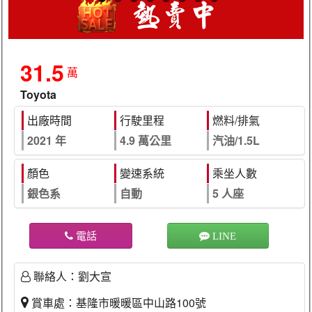
31.5
萬
Toyota
出廠時間
行駛里程
燃料/排氣
2021 年
4.9 萬公里
汽油/1.5L
顏色
變速系統
乘坐人數
銀色系
自動
5 人座
電話
LINE
聯絡人：劉大宣
賞車處：基隆市暖暖區中山路100號