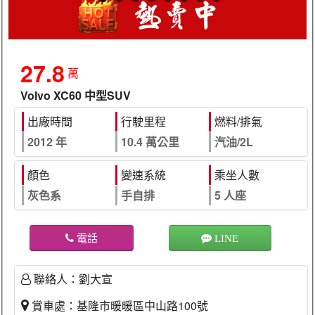
27.8
萬
Volvo
XC60 中型SUV
出廠時間
行駛里程
燃料/排氣
2012 年
10.4 萬公里
汽油/2L
顏色
變速系統
乘坐人數
灰色系
手自排
5 人座
電話
LINE
聯絡人：劉大宣
賞車處：基隆市暖暖區中山路100號