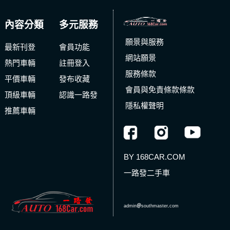
內容分類
多元服務
願景與服務
最新刊登
會員功能
網站願景
熱門車輛
註冊登入
服務條款
平價車輛
發布收藏
會員與免責條款條款
頂級車輛
認識一路發
隱私權聲明
推薦車輛
BY 168CAR.COM
一路發二手車
admin
＠
southmaster
.
com