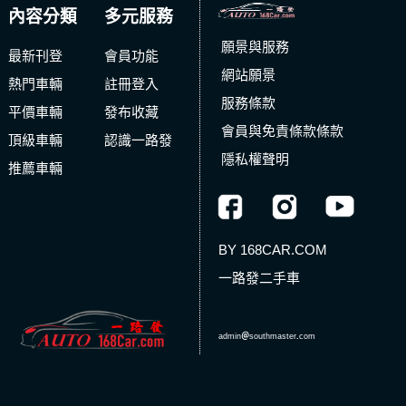
內容分類
多元服務
願景與服務
最新刊登
會員功能
網站願景
熱門車輛
註冊登入
服務條款
平價車輛
發布收藏
會員與免責條款條款
頂級車輛
認識一路發
隱私權聲明
推薦車輛
BY 168CAR.COM
一路發二手車
admin
＠
southmaster
.
com