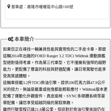
賞車處：基隆市暖暖區中山路100號
本車簡介
如果您正在尋找一輛兼具性能與實用性的二手皮卡車，那麼
這輛2014年出廠的FORD Ranger 3.2 TDCi Wildtrak 運動旗艦
型絕對值得考慮。作為第三代車型，它不僅擁有強悍的越野
能力，更配備了豐富的科技與舒適配備，讓日常駕駛也能享
受高質感體驗。
這輛車搭載3.2升TDCi柴油引擎，提供200匹馬力與47.9公斤
米的扭力，無論是載重或拖曳都能輕鬆應付。Wildtrak版本更
配備了運動化外觀套件、真皮座椅、SYNC多媒體系統等豪
華配備，讓您享受超越同級的駕馭樂趣。
雖然行駛里程已達21.8萬公里，但這對於柴油引擎來說仍在