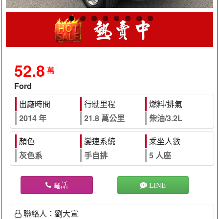
52.8
萬
Ford
出廠時間
行駛里程
燃料/排氣
2014 年
21.8 萬公里
柴油/3.2L
顏色
變速系統
乘坐人數
灰色系
手自排
5 人座
電話
LINE
聯絡人：劉大宣