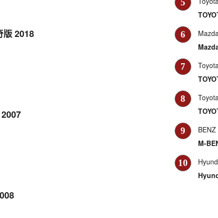
Toyot
5
TOYOT
奇版 2018
Mazd
6
Mazda
Toyot
7
TOYOT
Toyot
8
TOYOT
 2007
BENZ
9
M-BEN
Hyund
10
Hyund
008