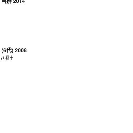
J 自排 2014
 (6代) 2008
ry) 轎車