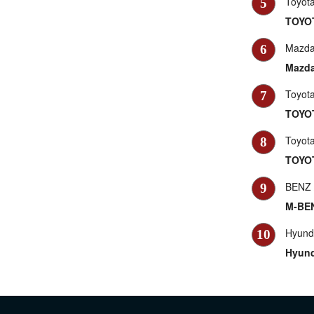
Toyot
5
TOYOT
Mazd
6
Mazda
Toyot
7
TOYOT
Toyot
8
TOYOT
BENZ
9
M-BEN
Hyund
10
Hyund